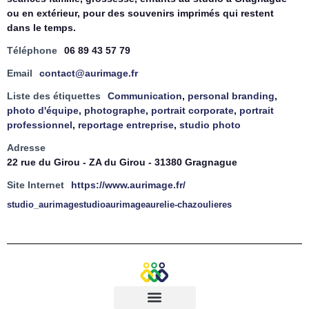
ou en extérieur, pour des souvenirs imprimés qui restent
dans le temps.
Téléphone
06 89 43 57 79
Email
contact@aurimage.fr
Liste des étiquettes
Communication
,
personal branding
,
photo d'équipe
,
photographe
,
portrait corporate
,
portrait
professionnel
,
reportage entreprise
,
studio photo
Adresse
22 rue du Girou - ZA du Girou - 31380 Gragnague
Site Internet
https://www.aurimage.fr/
studio_aurimage
studioaurimage
aurelie-chazoulieres