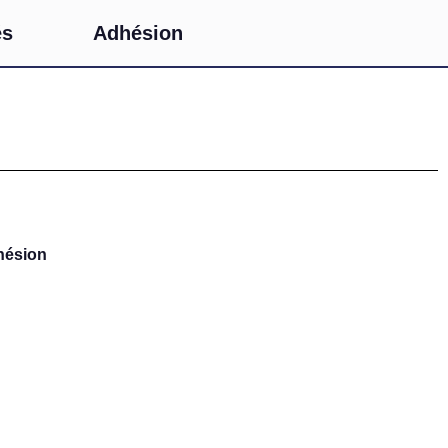
és
Adhésion
hésion