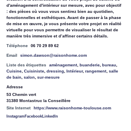
d'aménagement d'intérieur sur mesure, avec pour objectif
: des pièces où vous vous sentirez bien au quotidien,
fonctionnelles et esthétiques. Avant de passer à la phase
de mise en œuvre, je vous présente votre projet en réalité
virtuelle pour vous permettre de visualiser le résultat de
manière très immersive et d’affiner certains détails.
Téléphone
06 70 29 89 62
Email
simon.dawson@raisonhome.com
Liste des étiquettes
aménagement
,
buanderie
,
bureau
,
Cuisine
,
Cuisiniste
,
dressing
,
Intérieur
,
rangement
,
salle
de bain
,
salon
,
sur-mesure
Adresse
53 Chemin vert
31380 Montastruc la Conseillère
Site Internet
https://www.raisonhome-toulouse.com
Instagram
Facebook
LinkedIn